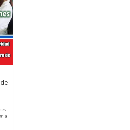
 de
ones
r la